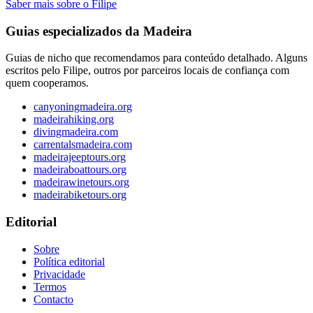
Saber mais sobre o Filipe
Guias especializados da Madeira
Guias de nicho que recomendamos para conteúdo detalhado. Alguns
escritos pelo Filipe, outros por parceiros locais de confiança com
quem cooperamos.
canyoningmadeira.org
madeirahiking.org
divingmadeira.com
carrentalsmadeira.com
madeirajeeptours.org
madeiraboattours.org
madeirawinetours.org
madeirabiketours.org
Editorial
Sobre
Política editorial
Privacidade
Termos
Contacto